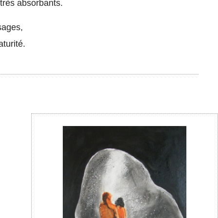
 très absorbants.
sages,
turité.