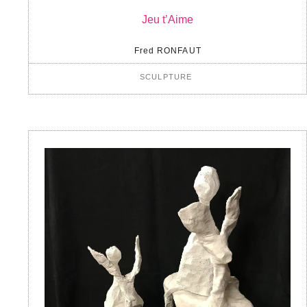
Jeu t’Aime
Fred RONFAUT
SCULPTURE