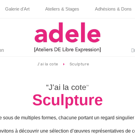
Galerie d'Art
Ateliers & Stages
Adhésions & Dons
on
J'ai la cote
Sculpture
“
J
’
a
i
l
a
c
o
t
e
”
Sculpture
me sous de multiples formes, chacune portant un regard singulier
nvitons à découvrir une sélection d’œuvres représentatives de ce