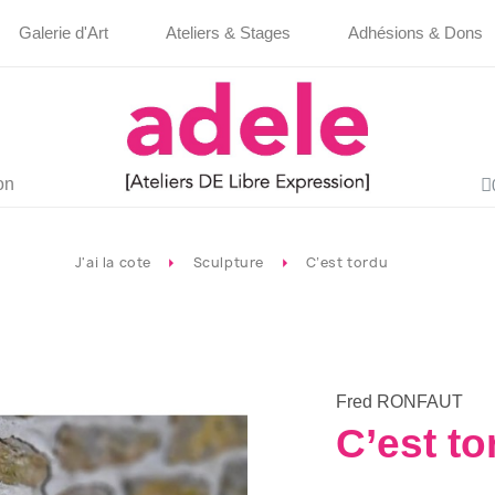
Galerie d'Art
Ateliers & Stages
Adhésions & Dons
on
J'ai la cote
Sculpture
C’est tordu
Fred RONFAUT
C’est to