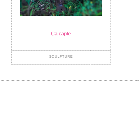
Ça capte
SCULPTURE