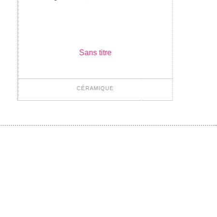
ns titre
Sans t
RAMIQUE
CÉRAM