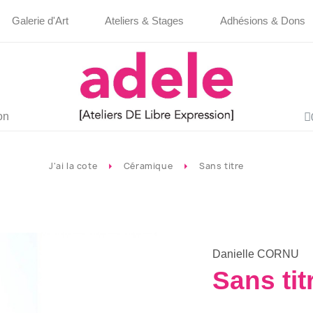
Galerie d'Art
Ateliers & Stages
Adhésions & Dons
on
J'ai la cote
Céramique
Sans titre
Danielle CORNU
Sans tit